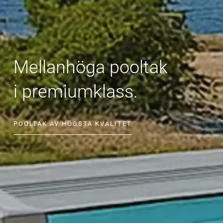
Mellanhöga pooltak
i premiumklass.
POOLTAK AV HÖGSTA KVALITET