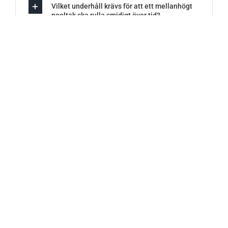
Vilket underhåll krävs för att ett mellanhögt
pooltak ska rulla smidigt över tid?
Professionellt bemötande – så här går
det till när du beställer ett pooltak