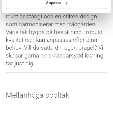
Pooltak kombinerar det bästa av två
Anpassa
världar – smidig höjd för bad även när
taket är stängt och en stilren design
som harmoniserar med trädgården.
Varje tak byggs på beställning i robust
kvalitet och kan anpassas efter dina
behov. Vill du sätta din egen prägel? Vi
skapar gärna en skräddarsydd lösning
för just dig.
Mellanhöga pooltak