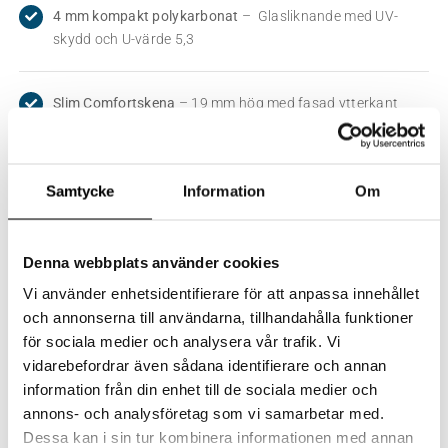
4 mm kompakt polykarbonat
– Glasliknande med UV-
skydd och U-värde 5,3
Slim Comfortskena
– 19 mm hög med fasad ytterkant
Profiler i valfri färg
– Lackeras i önskad RAL-nyans
Samtycke
Information
Om
Extra dörrar
– Gavel-, dubbel-, skjut- eller gångjärnsdörrar,
med/utan tröskel
Denna webbplats använder cookies
Vi använder enhetsidentifierare för att anpassa innehållet
och annonserna till användarna, tillhandahålla funktioner
Ventilationsluckor
– Smart ventilation via dörr eller
för sociala medier och analysera vår trafik. Vi
uppvikbar front
vidarebefordrar även sådana identifierare och annan
information från din enhet till de sociala medier och
Specialdörrar
– Vikbar gavel eller horisontell skjutdörr
annons- och analysföretag som vi samarbetar med.
längs långsida
Dessa kan i sin tur kombinera informationen med annan