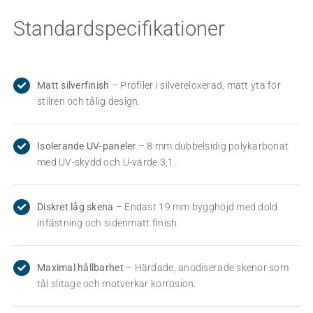
Standardspecifikationer
Matt silverfinish
– Profiler i silvereloxerad, matt yta för
stilren och tålig design.
Isolerande UV-paneler
– 8 mm dubbelsidig polykarbonat
med UV-skydd och U-värde 3,1.
Diskret låg skena
– Endast 19 mm bygghöjd med dold
infästning och sidenmatt finish.
Maximal hållbarhet
– Härdade, anodiserade skenor som
tål slitage och motverkar korrosion.