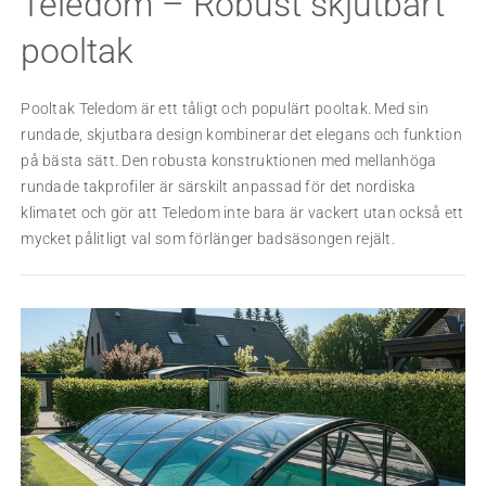
Teledom – Robust skjutbart
pooltak
Pooltak Teledom är ett tåligt och populärt pooltak. Med sin
rundade, skjutbara design kombinerar det elegans och funktion
på bästa sätt. Den robusta konstruktionen med mellanhöga
rundade takprofiler är särskilt anpassad för det nordiska
klimatet och gör att Teledom inte bara är vackert utan också ett
mycket pålitligt val som förlänger badsäsongen rejält.