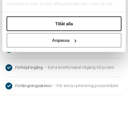
information som du har tillhandahållit eller som de har
samlat in när du har använt deras tjänster.
Motorstyrning
– Automatisk öppning och stängning
Tillåt alla
Väggmontage
– Möjlighet till ensidig väggmontering
Anpassa
Anpassad takhöjd
– Specialanpassas efter behov
Förhöjd ingång
– Extra komfortabel tillgång till poolen
Förlängningsskenor
– För extra rymd kring poolområdet