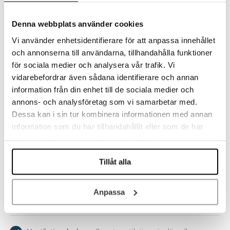
Denna webbplats använder cookies
Mixade paneler
– Kombinera 4 mm kompakt och 8 mm
Vi använder enhetsidentifierare för att anpassa innehållet
dubbelsidig polykarbonat
och annonserna till användarna, tillhandahålla funktioner
för sociala medier och analysera vår trafik. Vi
4 mm kompakt polykarbonat
– Glasliknande med UV-
vidarebefordrar även sådana identifierare och annan
skydd och U-värde 5,3
information från din enhet till de sociala medier och
annons- och analysföretag som vi samarbetar med.
Dessa kan i sin tur kombinera informationen med annan
Slim Comfortskena
– 19 mm hög med fasad ytterkant
information som du har tillhandahållit eller som de har
samlat in när du har använt deras tjänster.
Profiler i valfri färg
– Lackeras i önskad RAL-nyans
Tillåt alla
Extra dörrar
– Gavel-, dubbel-, skjut- eller gångjärnsdörrar,
Anpassa
med/utan tröskel