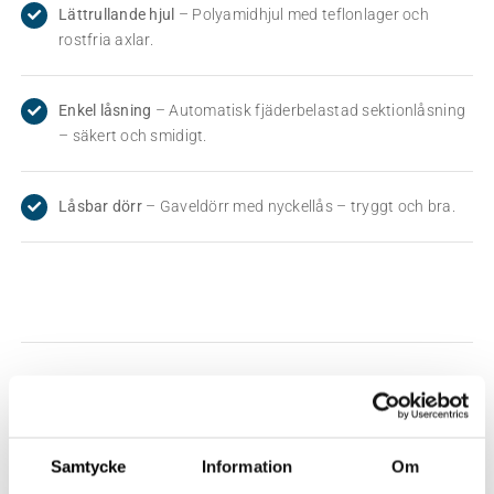
Lättrullande hjul
– Polyamidhjul med teflonlager och
rostfria axlar.
Enkel låsning
– Automatisk fjäderbelastad sektionlåsning
– säkert och smidigt.
Låsbar dörr
– Gaveldörr med nyckellås – tryggt och bra.
Tillval
Samtycke
Information
Om