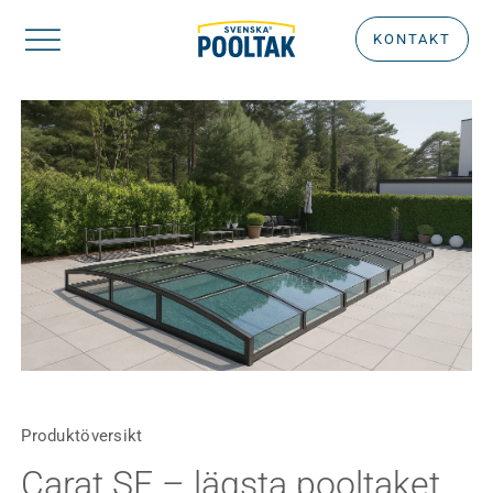
Fortsätt
KONTAKT
till
innehållet
Produktöversikt
Carat SF – lägsta pooltaket